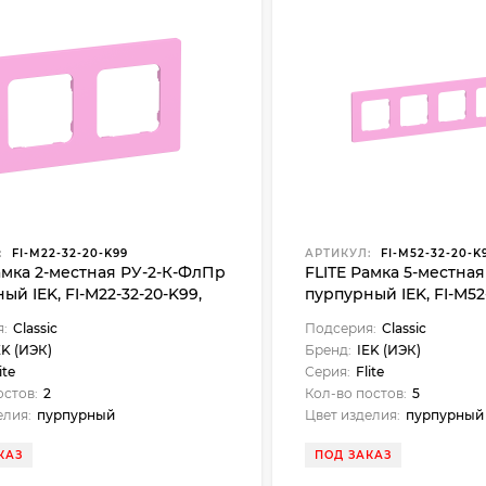
:
FI-M22-32-20-K99
АРТИКУЛ:
FI-M52-32-20-K
амка 2-местная РУ-2-К-ФлПр
FLITE Рамка 5-местна
ый IEK, FI-M22-32-20-K99,
пурпурный IEK, FI-M52
Classic
:
Classic
Подсерия:
Classic
EK (ИЭК)
Бренд:
IEK (ИЭК)
ite
Серия:
Flite
остов:
2
Кол-во постов:
5
елия:
пурпурный
Цвет изделия:
пурпурный
КАЗ
ПОД ЗАКАЗ