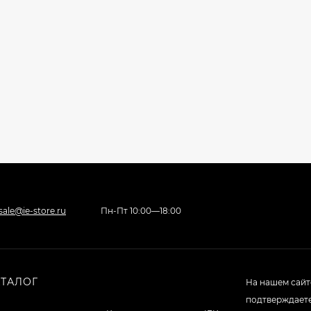
sale@ie-store.ru
Пн-Пт 10:00—18:00
АТАЛОГ
На нашем сайт
подтверждаете