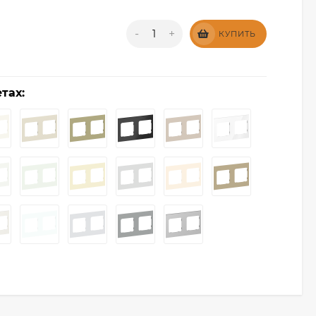
-
+
КУПИТЬ
тах: