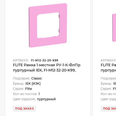
АРТИКУЛ:
FI-M12-32-20-K99
АРТИКУЛ
FLITE Рамка 1-местная РУ-1-К-ФлПр
FLITE Р
пурпурный IEK, FI-M12-32-20-K99,
пурпурн
Classic
Classic
Подсерия:
Classic
Подсерия
Бренд:
IEK (ИЭК)
Бренд:
I
Серия:
Flite
Серия:
Fl
Кол-во постов:
1
Кол-во п
Цвет изделия:
пурпурный
Цвет изд
ПОД ЗАКАЗ
ПОД ЗА