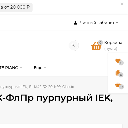
а от 20 000 ₽
Личный кабинет
Корзина
0
(пусто)
0
TE PIANO
Еще
0
пурпурный IEK, FI-M42-32-20-K99, Classic
0
-К-ФлПр пурпурный IEK,