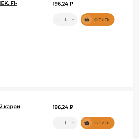
EK, FI-
196,24
₽
-
+
КУПИТЬ
й карри
196,24
₽
-
+
КУПИТЬ