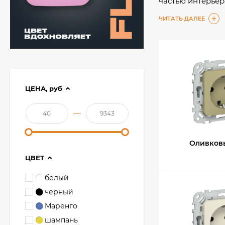
частью интерьер
подходит для ве
ЧИТАТЬ ДАЛЕЕ
Качественные м
ЦЕНА,
руб
—
Оливков
ЦВЕТ
белый
черный
Маренго
шампань