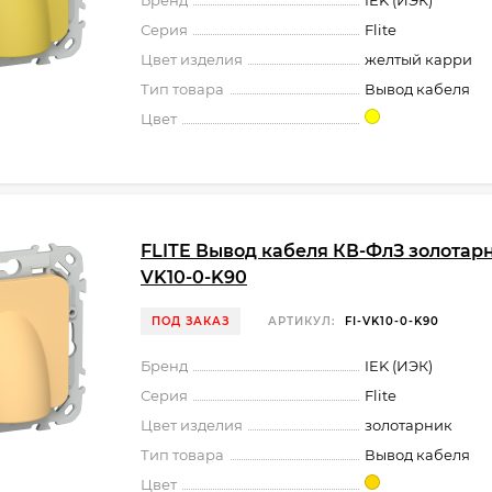
Серия
Flite
Цвет изделия
желтый карри
Тип товара
Вывод кабеля
Цвет
FLITE Вывод кабеля КВ-ФлЗ золотарни
VK10-0-K90
ПОД ЗАКАЗ
АРТИКУЛ:
FI-VK10-0-K90
Бренд
IEK (ИЭК)
Серия
Flite
Цвет изделия
золотарник
Тип товара
Вывод кабеля
Цвет