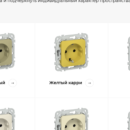
а и подчеркнуть индивидуальный характер пространств
ртикальной и горизонтальной установки, а безвинтовы
атериалы и надёжные контактные группы гарантируют б
ый
Желтый карри