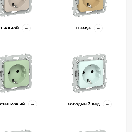
Льняной
Шамуа
сташковый
Холодный лед