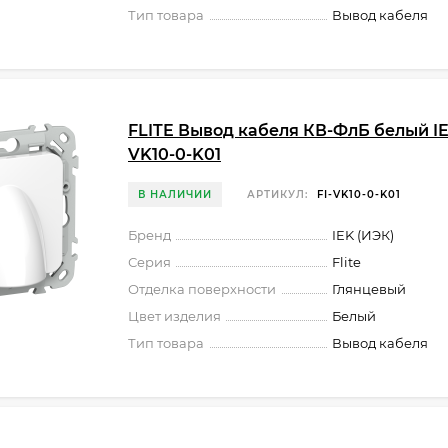
Тип товара
Вывод кабеля
FLITE Вывод кабеля КВ-ФлБ белый IEK
VK10-0-K01
В НАЛИЧИИ
АРТИКУЛ:
FI-VK10-0-K01
Бренд
IEK (ИЭК)
Серия
Flite
Отделка поверхности
Глянцевый
Цвет изделия
Белый
Тип товара
Вывод кабеля