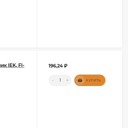
к IEK, FI-
196,24
₽
-
+
КУПИТЬ