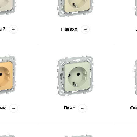
ый
Навахо
ник
Панг
Фи