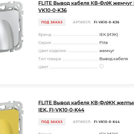
FLITE Вывод кабеля КВ-ФлЖ жемчуг I
VK10-0-K36
ПОД ЗАКАЗ
АРТИКУЛ:
FI-VK10-0-K36
Бренд
IEK (ИЭК)
Серия
Flite
Цвет изделия
жемчуг
Тип товара
Вывод кабеля
Цвет
FLITE Вывод кабеля КВ-ФлЖК желты
IEK, FI-VK10-0-K44
ПОД ЗАКАЗ
АРТИКУЛ:
FI-VK10-0-K44
Бренд
IEK (ИЭК)