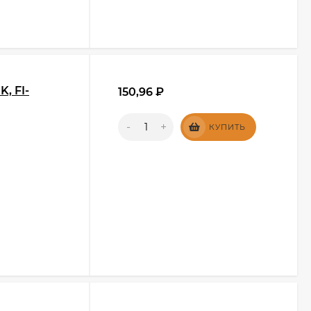
, FI-
150,96
₽
-
+
КУПИТЬ