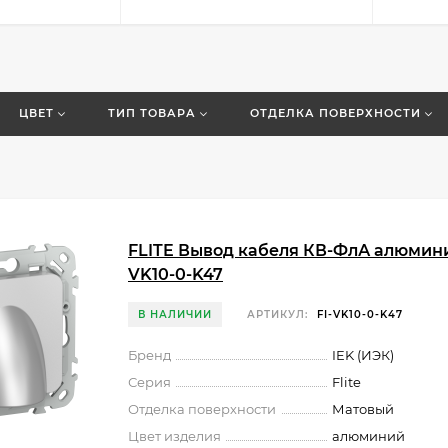
ЦВЕТ
ТИП ТОВАРА
ОТДЕЛКА ПОВЕРХНОСТИ
FLITE Вывод кабеля КВ-ФлА алюминий
VK10-0-K47
В НАЛИЧИИ
АРТИКУЛ:
FI-VK10-0-K47
Бренд
IEK (ИЭК)
Серия
Flite
Отделка поверхности
Матовый
Цвет изделия
алюминий