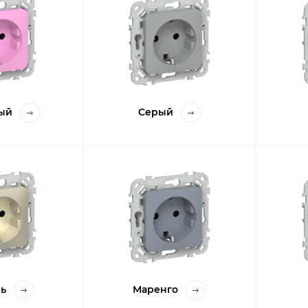
ый
Серый
ь
Маренго