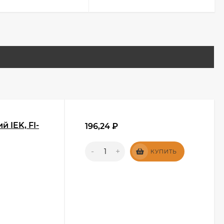
 IEK, FI-
196,24
₽
-
+
КУПИТЬ