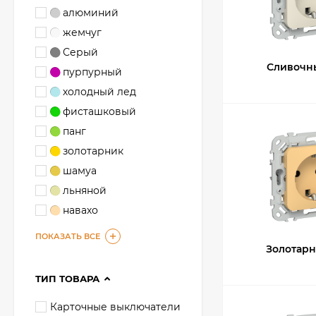
алюминий
жемчуг
Серый
Сливочн
пурпурный
холодный лед
фисташковый
панг
золотарник
шамуа
льняной
навахо
ПОКАЗАТЬ ВСЕ
Золотар
ТИП ТОВАРА
Карточные выключатели