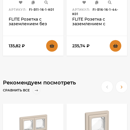
АРТИКУЛ:
FI-R11-16-1-K01
АРТИКУЛ:
FI-R16-16-1-44-
K01
FLITE Розетка с
FLITE Розетка с
заземлением без
заземлением с
защитных шторок
защитными шторками
безвинтовое
и крышкой
крепление 16А РС11-1-
безвинтовое
ФлБ белый IEK, FI-R11-
крепление 16А IP44
135,82
₽
235,74
₽
16-1-K01
РСшкр11-1-44-ФлБ
белый IEK, FI-R16-16-1-
44-K01
Рекомендуем посмотреть
СРАВНИТЬ ВСЕ