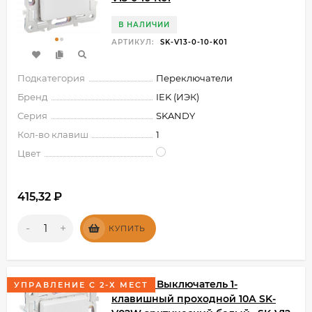
В НАЛИЧИИ
АРТИКУЛ:
SK-V13-0-10-K01
Подкатегория
Переключатели
Бренд
IEK (ИЭК)
Серия
SKANDY
Кол-во клавиш
1
Цвет
415,32
₽
-
+
КУПИТЬ
SKANDY Выключатель 1-
УПРАВЛЕНИЕ С 2-Х МЕСТ
клавишный проходной 10А SK-