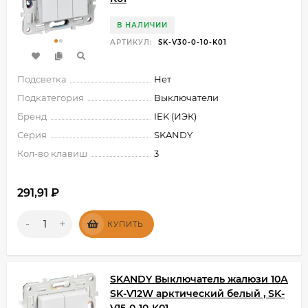
В НАЛИЧИИ
АРТИКУЛ:
SK-V30-0-10-K01
Подсветка
Нет
Подкатегория
Выключатели
Бренд
IEK (ИЭК)
Серия
SKANDY
Кол-во клавиш
3
291,91
₽
-
+
КУПИТЬ
SKANDY Выключатель жалюзи 10А
SK-V12W арктический белый , SK-
V15-0-10-K01