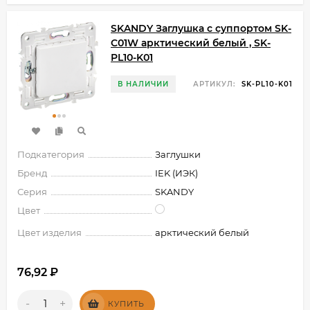
SKANDY Заглушка с суппортом SK-
C01W арктический белый , SK-
PL10-K01
В НАЛИЧИИ
АРТИКУЛ:
SK-PL10-K01
Подкатегория
Заглушки
Бренд
IEK (ИЭК)
Серия
SKANDY
Цвет
Цвет изделия
арктический белый
76,92
₽
-
+
КУПИТЬ