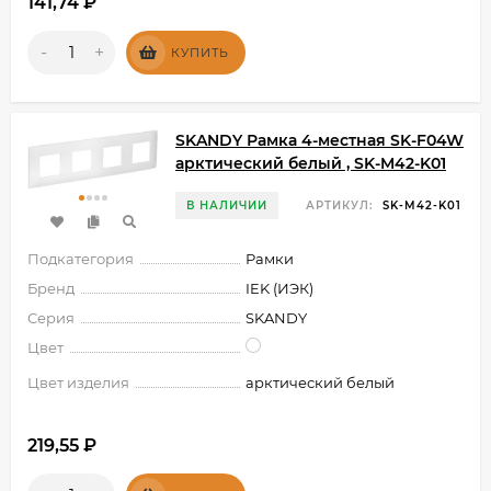
141,74
₽
-
+
КУПИТЬ
SKANDY Рамка 4-местная SK-F04W
арктический белый , SK-M42-K01
В НАЛИЧИИ
АРТИКУЛ:
SK-M42-K01
Подкатегория
Рамки
Бренд
IEK (ИЭК)
Серия
SKANDY
Цвет
Цвет изделия
арктический белый
219,55
₽