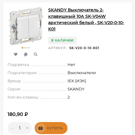
SKANDY Выключатель 2-
клавишный 10А SK-V04W
арктический белый , SK-V20-0-10-
K01
В НАЛИЧИИ
АРТИКУЛ:
SK-V20-0-10-K01
Подсветка
Нет
Подкатегория
Выключатели
Бренд
IEK (ИЭК)
Серия
SKANDY
Кол-во клавиш
2
180,90
₽
-
+
КУПИТЬ