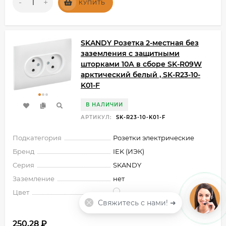
-
+
КУПИТЬ
SKANDY Розетка 2-местная без
заземления с защитными
шторками 10А в сборе SK-R09W
арктический белый , SK-R23-10-
K01-F
В НАЛИЧИИ
АРТИКУЛ:
SK-R23-10-K01-F
Подкатегория
Розетки электрические
Бренд
IEK (ИЭК)
Серия
SKANDY
Заземление
нет
Цвет
Свяжитесь с нами! ➜
250,28
₽