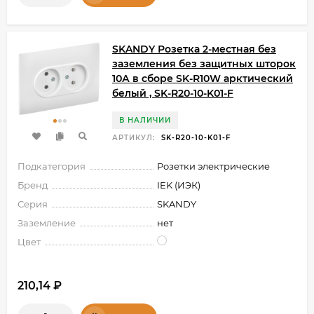
SKANDY Розетка 2-местная без
заземления без защитных шторок
10А в сборе SK-R10W арктический
белый , SK-R20-10-K01-F
В НАЛИЧИИ
АРТИКУЛ:
SK-R20-10-K01-F
Подкатегория
Розетки электрические
Бренд
IEK (ИЭК)
Серия
SKANDY
Заземление
нет
Цвет
210,14
₽