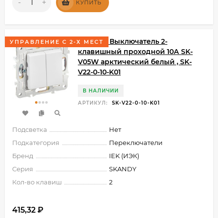
-
+
КУПИТЬ
SKANDY Выключатель 2-
УПРАВЛЕНИЕ С 2-Х МЕСТ
клавишный проходной 10А SK-
V05W арктический белый , SK-
V22-0-10-K01
В НАЛИЧИИ
АРТИКУЛ:
SK-V22-0-10-K01
Подсветка
Нет
Подкатегория
Переключатели
Бренд
IEK (ИЭК)
Серия
SKANDY
Кол-во клавиш
2
415,32
₽