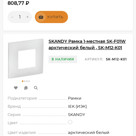
808,77
₽
-
+
КУПИТЬ
SKANDY Рамка 1-местная SK-F01W
арктический белый , SK-M12-K01
В НАЛИЧИИ
АРТИКУЛ:
SK-M12-K01
Подкатегория
Рамки
Бренд
IEK (ИЭК)
Серия
SKANDY
Цвет
Цвет изделия
арктический белый