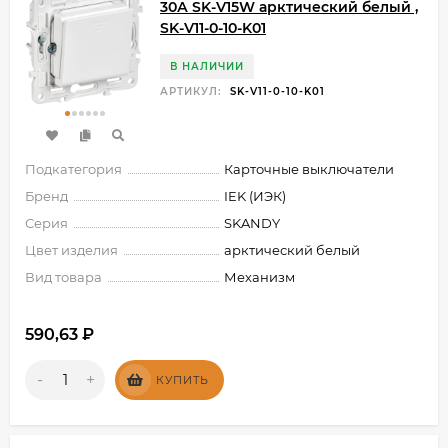
30А SK-V15W арктический белый ,
SK-V11-0-10-K01
В НАЛИЧИИ
АРТИКУЛ:
SK-V11-0-10-K01
Подкатегория
Карточные выключатели
Бренд
IEK (ИЭК)
Серия
SKANDY
Цвет изделия
арктический белый
Вид товара
Механизм
590,63
₽
-
+
КУПИТЬ