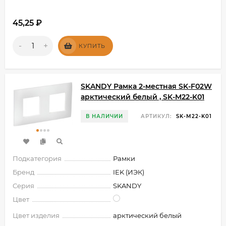
45,25
₽
-
+
КУПИТЬ
SKANDY Рамка 2-местная SK-F02W
арктический белый , SK-M22-K01
В НАЛИЧИИ
АРТИКУЛ:
SK-M22-K01
Подкатегория
Рамки
Бренд
IEK (ИЭК)
Серия
SKANDY
Цвет
Цвет изделия
арктический белый