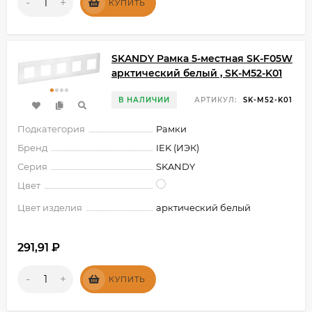
-
+
КУПИТЬ
SKANDY Рамка 5-местная SK-F05W
арктический белый , SK-M52-K01
В НАЛИЧИИ
АРТИКУЛ:
SK-M52-K01
Подкатегория
Рамки
Бренд
IEK (ИЭК)
Серия
SKANDY
Цвет
Цвет изделия
арктический белый
291,91
₽
-
+
КУПИТЬ