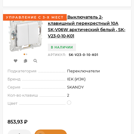
SKANDY Выключатель 2-
УПРАВЛЕНИЕ С 3-Х МЕСТ
клавишный перекрестный 10А
SK-V06W арктический белый , SK-
V23-0-10-K01
В НАЛИЧИИ
АРТИКУЛ:
SK-V23-0-10-K01
Подкатегория
Переключатели
Бренд
IEK (ИЭК)
Серия
SKANDY
Кол-во клавиш
2
Цвет
853,93
₽