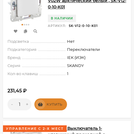
V02W арктический белый , SK-V12-
0-10-K01
В НАЛИЧИИ
АРТИКУЛ:
SK-V12-0-10-K01
Подсветка
Нет
Подкатегория
Переключатели
Бренд
IEK (ИЭК)
Серия
SKANDY
Кол-во клавиш
1
231,45
₽
-
+
КУПИТЬ
SKANDY Выключатель 1-
УПРАВЛЕНИЕ С 2-Х МЕСТ