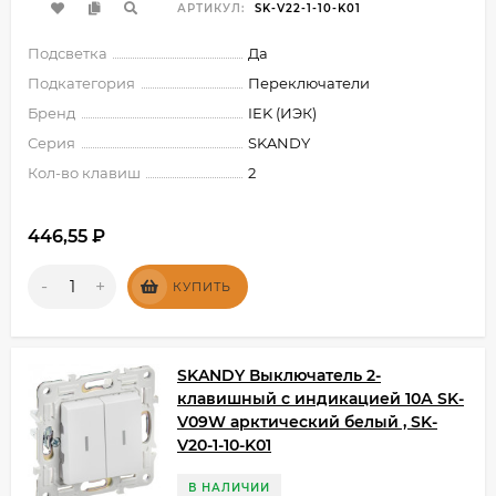
АРТИКУЛ:
SK-V22-1-10-K01
Подсветка
Да
Подкатегория
Переключатели
Бренд
IEK (ИЭК)
Серия
SKANDY
Кол-во клавиш
2
446,55
₽
-
+
КУПИТЬ
SKANDY Выключатель 2-
клавишный с индикацией 10А SK-
V09W арктический белый , SK-
V20-1-10-K01
В НАЛИЧИИ