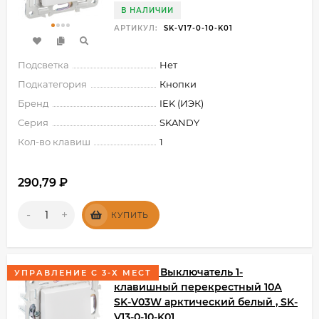
В НАЛИЧИИ
АРТИКУЛ:
SK-V17-0-10-K01
Подсветка
Нет
Подкатегория
Кнопки
Бренд
IEK (ИЭК)
Серия
SKANDY
Кол-во клавиш
1
290,79
₽
-
+
КУПИТЬ
SKANDY Выключатель 1-
УПРАВЛЕНИЕ С 3-Х МЕСТ
клавишный перекрестный 10А
SK-V03W арктический белый , SK-
V13-0-10-K01