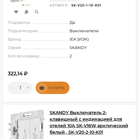
АРТИКУЛ:
SK-V20-1-10-K01
Подсветка
Да
Подкатегория
Выключатели
Бренд
IEK (ИЭК)
Серия
SKANDY
Кол-во клавиш
2
322,14
₽
-
+
КУПИТЬ
SKANDY Выключатель 2-
клавишный с индикацией для
отелей 10А SK-V16W арктический
белый , SK-V20-2-10-K01