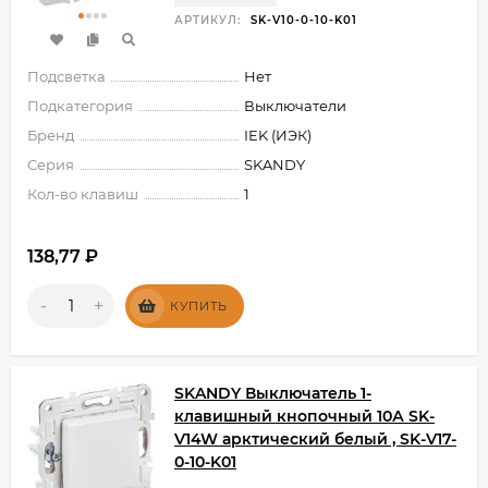
АРТИКУЛ:
SK-V10-0-10-K01
Подсветка
Нет
Подкатегория
Выключатели
Бренд
IEK (ИЭК)
Серия
SKANDY
Кол-во клавиш
1
138,77
₽
-
+
КУПИТЬ
SKANDY Выключатель 1-
клавишный кнопочный 10А SK-
V14W арктический белый , SK-V17-
0-10-K01