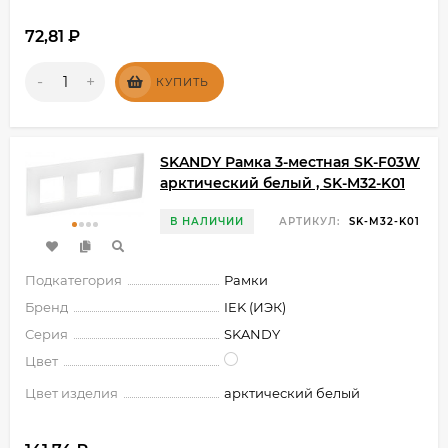
72,81
₽
-
+
КУПИТЬ
SKANDY Рамка 3-местная SK-F03W
арктический белый , SK-M32-K01
В НАЛИЧИИ
АРТИКУЛ:
SK-M32-K01
Подкатегория
Рамки
Бренд
IEK (ИЭК)
Серия
SKANDY
Цвет
Цвет изделия
арктический белый