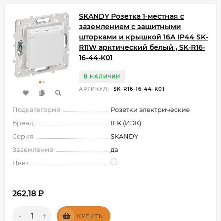
SKANDY Розетка 1-местная с
заземлением с защитными
шторками и крышкой 16А IP44 SK-
R11W арктический белый , SK-R16-
16-44-K01
В НАЛИЧИИ
АРТИКУЛ:
SK-R16-16-44-K01
Подкатегория
Розетки электрические
Бренд
IEK (ИЭК)
Серия
SKANDY
Заземление
да
Цвет
262,18
₽
-
+
КУПИТЬ