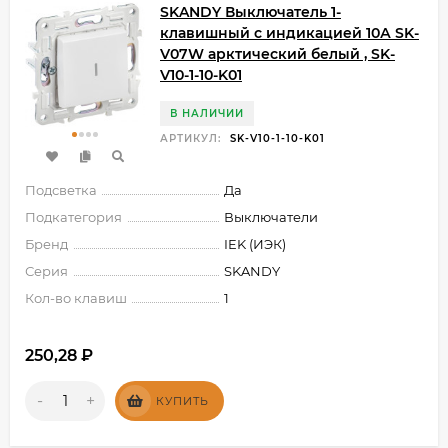
SKANDY Выключатель 1-
клавишный с индикацией 10А SK-
V07W арктический белый , SK-
V10-1-10-K01
В НАЛИЧИИ
АРТИКУЛ:
SK-V10-1-10-K01
Подсветка
Да
Подкатегория
Выключатели
Бренд
IEK (ИЭК)
Серия
SKANDY
Кол-во клавиш
1
250,28
₽
-
+
КУПИТЬ