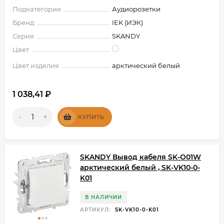
Подкатегория
Аудиорозетки
Бренд
IEK (ИЭК)
Серия
SKANDY
Цвет
Цвет изделия
арктический белый
1 038,41
₽
-
+
КУПИТЬ
SKANDY Вывод кабеля SK-O01W
арктический белый , SK-VK10-0-
K01
В НАЛИЧИИ
АРТИКУЛ:
SK-VK10-0-K01