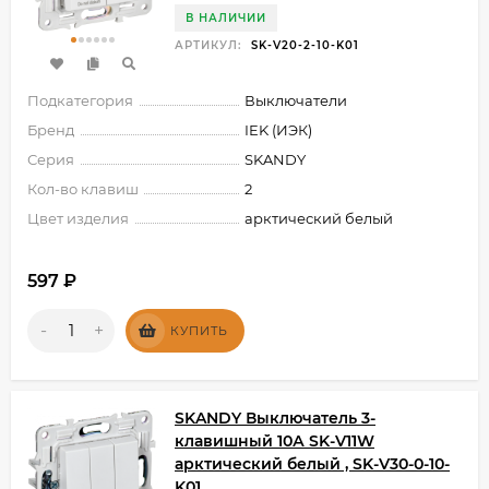
В НАЛИЧИИ
АРТИКУЛ:
SK-V20-2-10-K01
Подкатегория
Выключатели
Бренд
IEK (ИЭК)
Серия
SKANDY
Кол-во клавиш
2
Цвет изделия
арктический белый
597
₽
-
+
КУПИТЬ
SKANDY Выключатель 3-
клавишный 10А SK-V11W
арктический белый , SK-V30-0-10-
K01