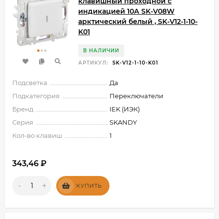
клавишный проходной с
индикацией 10А SK-V08W
арктический белый , SK-V12-1-10-
K01
В НАЛИЧИИ
АРТИКУЛ:
SK-V12-1-10-K01
Подсветка
Да
Подкатегория
Переключатели
Бренд
IEK (ИЭК)
Серия
SKANDY
Кол-во клавиш
1
343,46
₽
-
+
КУПИТЬ