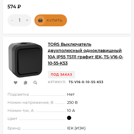
574
₽
-
+
КУПИТЬ
TORS Выключатель
двухполюсный одноклавишный
10А IP55 TS111 графит IEK, TS-V16-0-
10-55-K53
ПОД ЗАКАЗ
АРТИКУЛ:
TS-V16-0-10-55-K53
Подсветка
Нет
Номин напряжение, В
250 В
Номин ток, А
10 А
Цвет
Бренд
IEK (ИЭК)