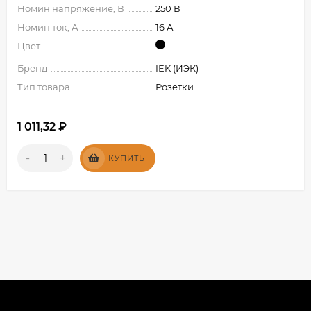
Номин напряжение, В
250 В
Номин ток, А
16 А
Цвет
Бренд
IEK (ИЭК)
Тип товара
Розетки
1 011,32
₽
-
+
КУПИТЬ