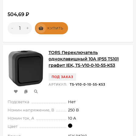
504,69
₽
-
+
КУПИТЬ
TORS Переключатель
одноклавишный 10А IP55 TS101
графит IEK, TS-V10-0-10-55-K53
ПОД ЗАКАЗ
АРТИКУЛ:
TS-V10-0-10-55-K53
Подсветка
Нет
Номин напряжение, В
250 В
Номин ток, А
10 А
Цвет