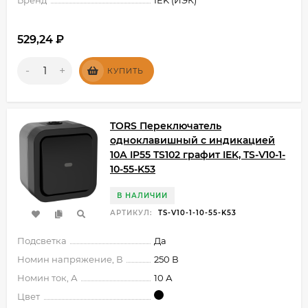
Бренд
IEK (ИЭК)
529,24
₽
-
+
КУПИТЬ
TORS Переключатель
одноклавишный с индикацией
10А IP55 TS102 графит IEK, TS-V10-1-
10-55-K53
В НАЛИЧИИ
АРТИКУЛ:
TS-V10-1-10-55-K53
Подсветка
Да
Номин напряжение, В
250 В
Номин ток, А
10 А
Цвет