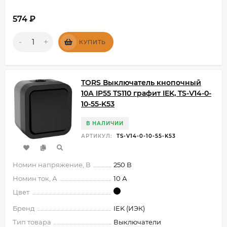
574
₽
-
+
КУПИТЬ
TORS Выключатель кнопочный
10А IP55 TS110 графит IEK, TS-V14-0-
10-55-K53
В НАЛИЧИИ
АРТИКУЛ:
TS-V14-0-10-55-K53
Номин напряжение, В
250 В
Номин ток, А
10 А
Цвет
Бренд
IEK (ИЭК)
Тип товара
Выключатели