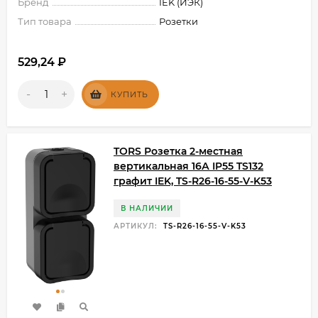
Бренд
IEK (ИЭК)
Тип товара
Розетки
529,24
₽
-
+
КУПИТЬ
TORS Розетка 2-местная
вертикальная 16А IP55 TS132
графит IEK, TS-R26-16-55-V-K53
В НАЛИЧИИ
АРТИКУЛ:
TS-R26-16-55-V-K53