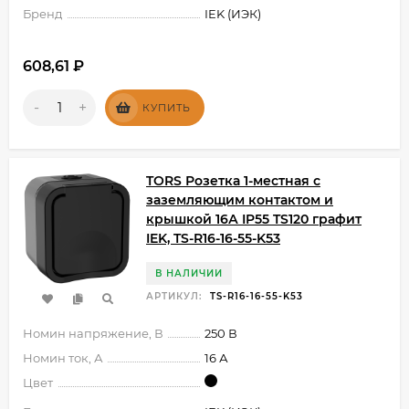
Бренд
IEK (ИЭК)
608,61
₽
-
+
КУПИТЬ
TORS Розетка 1-местная с
заземляющим контактом и
крышкой 16А IP55 TS120 графит
IEK, TS-R16-16-55-K53
В НАЛИЧИИ
АРТИКУЛ:
TS-R16-16-55-K53
Номин напряжение, В
250 В
Номин ток, А
16 А
Цвет