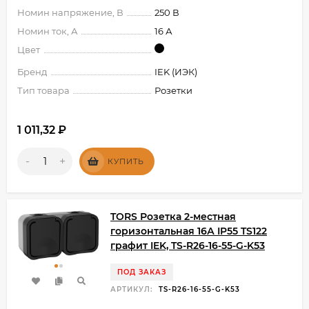
Номин напряжение, В
250 В
Номин ток, А
16 А
Цвет
Бренд
IEK (ИЭК)
Тип товара
Розетки
1 011,32
₽
-
+
КУПИТЬ
TORS Розетка 2-местная
горизонтальная 16А IP55 TS122
графит IEK, TS-R26-16-55-G-K53
ПОД ЗАКАЗ
АРТИКУЛ:
TS-R26-16-55-G-K53