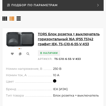
ПОДБОР ПО ПАРАМЕТРАМ
TORS Блок розетка + выключатель
горизонтальный 16А IP55 TS142
графит IEK, TS-G10-6-55-V-K53
В НАЛИЧИИ
АРТИКУЛ:
TS-G10-6-55-V-K53
Номин напряжение, В
250 В
Номин ток, А
10 А
Цвет
Бренд
IEK (ИЭК)
Тип товара
Блок розетка + выключатель