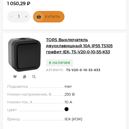
1 050,29
₽
-
+
КУПИТЬ
TORS Выключатель
двухклавишный 10А IP55 TS105
графит IEK, TS-V20-0-10-55-K53
В НАЛИЧИИ
АРТИКУЛ:
TS-V20-0-10-55-K53
Подсветка
Нет
Номин напряжение, В
250 В
Номин ток, А
10 А
Цвет
Бренд
IEK (ИЭК)