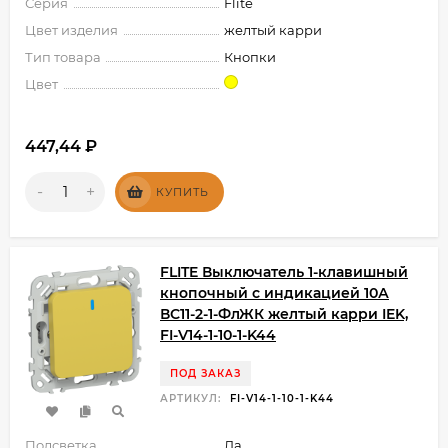
Серия
Flite
Цвет изделия
желтый карри
Тип товара
Кнопки
Цвет
447,44
₽
-
+
КУПИТЬ
FLITE Выключатель 1-клавишный
кнопочный с индикацией 10А
ВС11-2-1-ФлЖК желтый карри IEK,
FI-V14-1-10-1-K44
ПОД ЗАКАЗ
АРТИКУЛ:
FI-V14-1-10-1-K44
Подсветка
Да