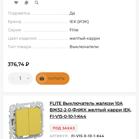
Подсветка
Да
Бренд
IEK (ИЭК)
Серия
Flite
Цвет изделия
желтый карри
Тип товара
Выключатели
376,74
₽
-
+
КУПИТЬ
FLITE Выключатель жалюзи 10А
ВЖ52-2-0-ФлЖК желтый карри IEK,
FI-V15-0-10-1-K44
ПОД ЗАКАЗ
АРТИКУЛ:
FI-V15-0-10-1-K44