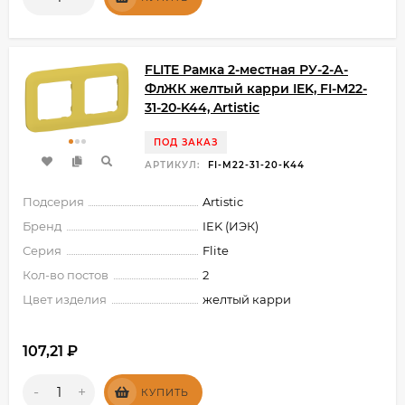
FLITE Рамка 2-местная РУ-2-А-
ФлЖК желтый карри IEK, FI-M22-
31-20-K44, Artistic
ПОД ЗАКАЗ
АРТИКУЛ:
FI-M22-31-20-K44
Подсерия
Artistic
Бренд
IEK (ИЭК)
Серия
Flite
Кол-во постов
2
Цвет изделия
желтый карри
107,21
₽
-
+
КУПИТЬ