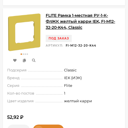
FLITE Рамка 1-местная РУ-1-К-
ФлЖК желтый карри IEK, FI-M12-
32-20-K44, Classic
ПОД ЗАКАЗ
АРТИКУЛ:
FI-M12-32-20-K44
Подсерия
Classic
Бренд
IEK (ИЭК)
Серия
Flite
Кол-во постов
1
Цвет изделия
желтый карри
52,92
₽