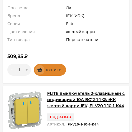
Подсветка
Да
Бренд
IEK (ИЭК)
Серия
Flite
Цвет изделия
желтый карри
Тип товара
Переключатели
509,85
₽
-
+
КУПИТЬ
FLITE Выключатель 2-клавишный с
индикацией 10А ВС12-1-1-ФлЖК
желтый карри IEK, FI-V20-1-10-1-K44
ПОД ЗАКАЗ
АРТИКУЛ:
FI-V20-1-10-1-K44