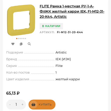
FLITE Рамка 1-местная РУ-1-А-
ФлЖК желтый карри IEK, FI-M12-31-
20-K44, Artistic
В НАЛИЧИИ
АРТИКУЛ:
FI-M12-31-20-K44
Подсерия
Artistic
Бренд
IEK (ИЭК)
Серия
Flite
Кол-во постов
1
Цвет изделия
желтый карри
65,13
₽
-
+
КУПИТЬ