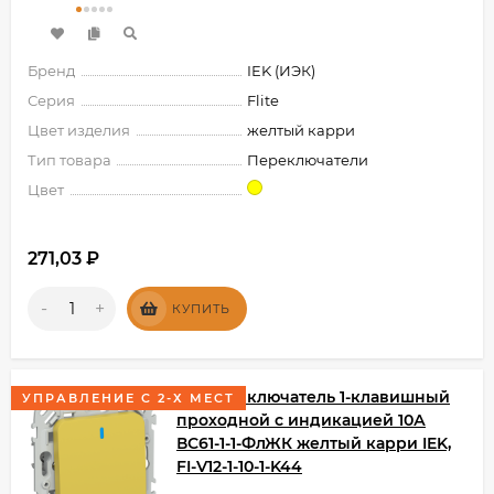
Бренд
IEK (ИЭК)
Серия
Flite
Цвет изделия
желтый карри
Тип товара
Переключатели
Цвет
271,03
₽
-
+
КУПИТЬ
FLITE Выключатель 1-клавишный
УПРАВЛЕНИЕ С 2-Х МЕСТ
проходной с индикацией 10А
ВС61-1-1-ФлЖК желтый карри IEK,
FI-V12-1-10-1-K44