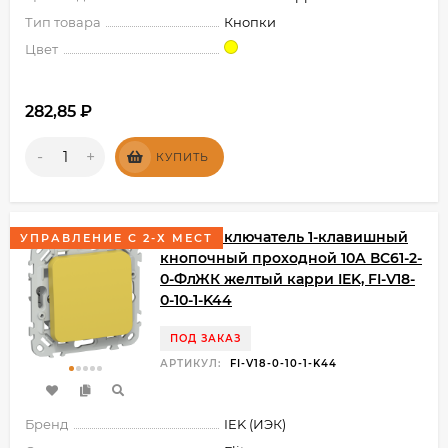
Тип товара
Кнопки
Цвет
282,85
₽
-
+
КУПИТЬ
FLITE Выключатель 1-клавишный
УПРАВЛЕНИЕ С 2-Х МЕСТ
кнопочный проходной 10А ВС61-2-
0-ФлЖК желтый карри IEK, FI-V18-
0-10-1-K44
ПОД ЗАКАЗ
АРТИКУЛ:
FI-V18-0-10-1-K44
Бренд
IEK (ИЭК)