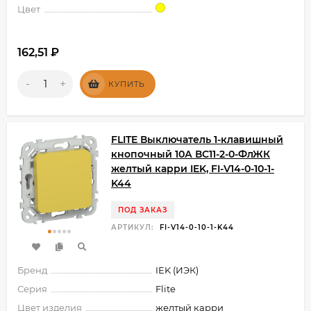
Цвет
162,51
₽
-
+
КУПИТЬ
FLITE Выключатель 1-клавишный
кнопочный 10А ВС11-2-0-ФлЖК
желтый карри IEK, FI-V14-0-10-1-
K44
ПОД ЗАКАЗ
АРТИКУЛ:
FI-V14-0-10-1-K44
Бренд
IEK (ИЭК)
Серия
Flite
Цвет изделия
желтый карри