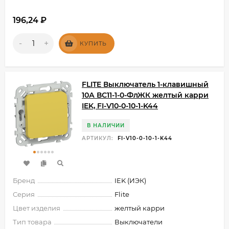
196,24
₽
-
+
КУПИТЬ
FLITE Выключатель 1-клавишный
10А ВС11-1-0-ФлЖК желтый карри
IEK, FI-V10-0-10-1-K44
В НАЛИЧИИ
АРТИКУЛ:
FI-V10-0-10-1-K44
Бренд
IEK (ИЭК)
Серия
Flite
Цвет изделия
желтый карри
Тип товара
Выключатели