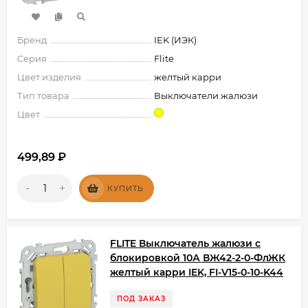
Бренд
IEK (ИЭК)
Серия
Flite
Цвет изделия
желтый карри
Тип товара
Выключатели жалюзи
Цвет
499,89
₽
-
+
КУПИТЬ
FLITE Выключатель жалюзи с
блокировкой 10А ВЖ42-2-0-ФлЖК
желтый карри IEK, FI-V15-0-10-K44
ПОД ЗАКАЗ