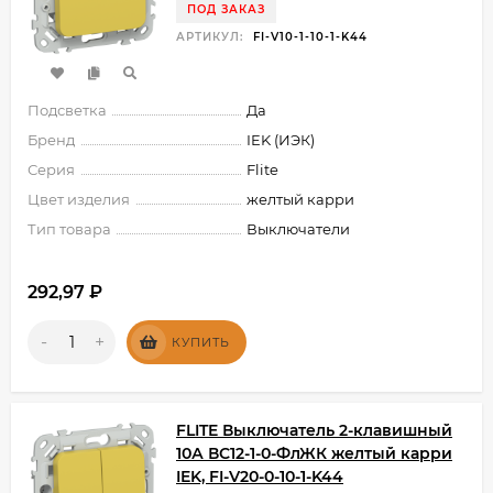
ПОД ЗАКАЗ
АРТИКУЛ:
FI-V10-1-10-1-K44
Подсветка
Да
Бренд
IEK (ИЭК)
Серия
Flite
Цвет изделия
желтый карри
Тип товара
Выключатели
292,97
₽
-
+
КУПИТЬ
FLITE Выключатель 2-клавишный
10А ВС12-1-0-ФлЖК желтый карри
IEK, FI-V20-0-10-1-K44