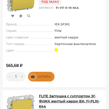
ПОД ЗАКАЗ
АРТИКУЛ:
FI-V11-0-10-K44
Бренд
IEK (ИЭК)
Серия
Flite
Цвет изделия
желтый карри
Тип товара
Карточные выключатели
Цвет
565,68
₽
-
+
КУПИТЬ
FLITE Заглушка с суппортом ЗГ-
ФлЖК желтый карри IEK, FI-PL10-
K44