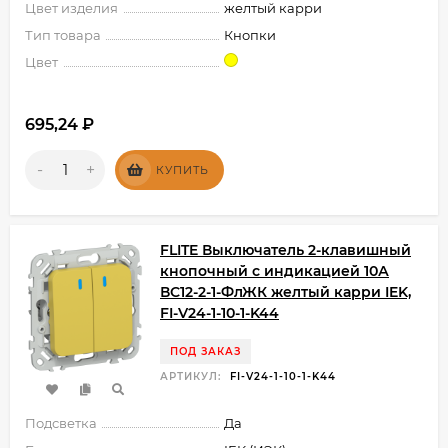
Цвет изделия
желтый карри
Тип товара
Кнопки
Цвет
695,24
₽
-
+
КУПИТЬ
FLITE Выключатель 2-клавишный
кнопочный с индикацией 10А
ВС12-2-1-ФлЖК желтый карри IEK,
FI-V24-1-10-1-K44
ПОД ЗАКАЗ
АРТИКУЛ:
FI-V24-1-10-1-K44
Подсветка
Да