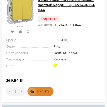
кнопочный 10А ВС12-2-0-ФлЖК
желтый карри IEK, FI-V24-0-10-1-
K44
ПОД ЗАКАЗ
АРТИКУЛ:
FI-V24-0-10-1-K44
Бренд
IEK (ИЭК)
Серия
Flite
Цвет изделия
желтый карри
Тип товара
Кнопки
Цвет
369,84
₽
-
+
КУПИТЬ