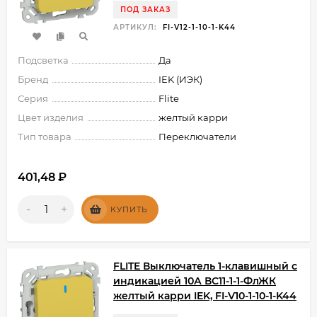
ПОД ЗАКАЗ
АРТИКУЛ:
FI-V12-1-10-1-K44
Подсветка
Да
Бренд
IEK (ИЭК)
Серия
Flite
Цвет изделия
желтый карри
Тип товара
Переключатели
401,48
₽
-
+
КУПИТЬ
FLITE Выключатель 1-клавишный с
индикацией 10А ВС11-1-1-ФлЖК
желтый карри IEK, FI-V10-1-10-1-K44