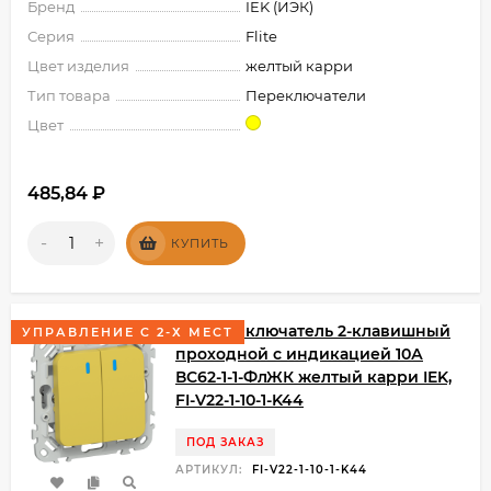
Бренд
IEK (ИЭК)
Серия
Flite
Цвет изделия
желтый карри
Тип товара
Переключатели
Цвет
485,84
₽
-
+
КУПИТЬ
FLITE Выключатель 2-клавишный
УПРАВЛЕНИЕ С 2-Х МЕСТ
проходной с индикацией 10А
ВС62-1-1-ФлЖК желтый карри IEK,
FI-V22-1-10-1-K44
ПОД ЗАКАЗ
АРТИКУЛ:
FI-V22-1-10-1-K44