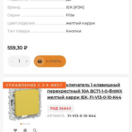
Бренд
IEK (ИЭК)
Серия
Flite
Цвет изделия
желтый карри
Тип товара
Кнопки
559,30
₽
-
+
КУПИТЬ
FLITE Выключатель 1-клавишный
УПРАВЛЕНИЕ С 3-Х МЕСТ
перекрестный 10А ВС71-1-0-ФлЖК
желтый карри IEK, FI-V13-0-10-K44
ПОД ЗАКАЗ
АРТИКУЛ:
FI-V13-0-10-K44