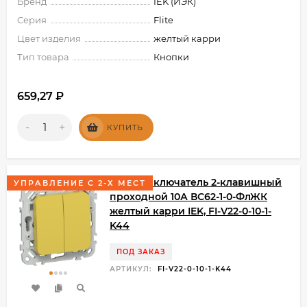
Бренд
IEK (ИЭК)
Серия
Flite
Цвет изделия
желтый карри
Тип товара
Кнопки
659,27
₽
-
+
КУПИТЬ
FLITE Выключатель 2-клавишный
УПРАВЛЕНИЕ С 2-Х МЕСТ
проходной 10А ВС62-1-0-ФлЖК
желтый карри IEK, FI-V22-0-10-1-
K44
ПОД ЗАКАЗ
АРТИКУЛ:
FI-V22-0-10-1-K44