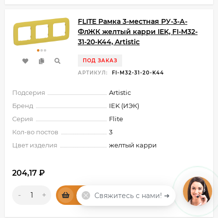
FLITE Рамка 3-местная РУ-3-А-
ФлЖК желтый карри IEK, FI-M32-
31-20-K44, Artistic
ПОД ЗАКАЗ
АРТИКУЛ:
FI-M32-31-20-K44
Подсерия
Artistic
Бренд
IEK (ИЭК)
Серия
Flite
Кол-во постов
3
Цвет изделия
желтый карри
204,17
₽
-
+
Свяжитесь с нами! ➜
КУПИТЬ