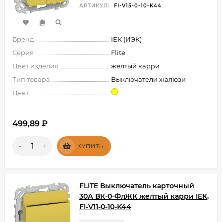
АРТИКУЛ:
FI-V15-0-10-K44
Бренд
IEK (ИЭК)
Серия
Flite
Цвет изделия
желтый карри
Тип товара
Выключатели жалюзи
Цвет
499,89
₽
-
+
КУПИТЬ
FLITE Выключатель карточный
30А ВК-0-ФлЖК желтый карри IEK,
FI-V11-0-10-K44