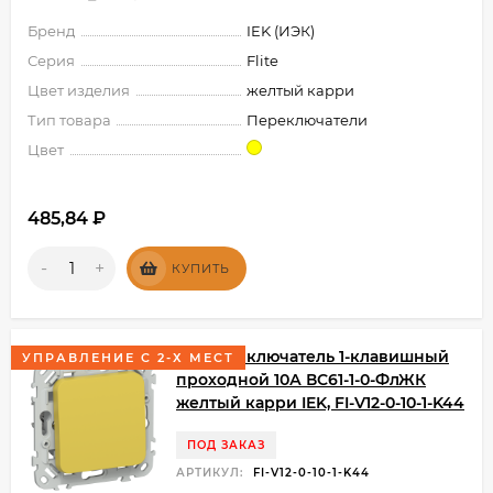
Бренд
IEK (ИЭК)
Серия
Flite
Цвет изделия
желтый карри
Тип товара
Переключатели
Цвет
485,84
₽
-
+
КУПИТЬ
FLITE Выключатель 1-клавишный
УПРАВЛЕНИЕ С 2-Х МЕСТ
проходной 10А ВС61-1-0-ФлЖК
желтый карри IEK, FI-V12-0-10-1-K44
ПОД ЗАКАЗ
АРТИКУЛ:
FI-V12-0-10-1-K44