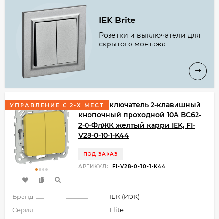
IEK Brite
Розетки и выключатели для
скрытого монтажа
FLITE Выключатель 2-клавишный
УПРАВЛЕНИЕ С 2-Х МЕСТ
кнопочный проходной 10А ВС62-
2-0-ФлЖК желтый карри IEK, FI-
V28-0-10-1-K44
ПОД ЗАКАЗ
АРТИКУЛ:
FI-V28-0-10-1-K44
Бренд
IEK (ИЭК)
Серия
Flite