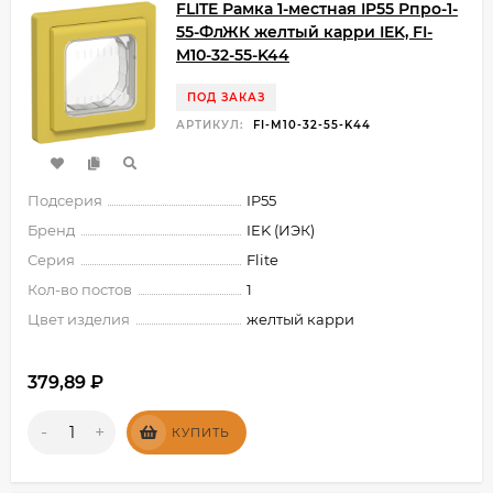
FLITE Рамка 1-местная IP55 Рпро-1-
55-ФлЖК желтый карри IEK, FI-
M10-32-55-K44
ПОД ЗАКАЗ
АРТИКУЛ:
FI-M10-32-55-K44
Подсерия
IP55
Бренд
IEK (ИЭК)
Серия
Flite
Кол-во постов
1
Цвет изделия
желтый карри
379,89
₽
-
+
КУПИТЬ