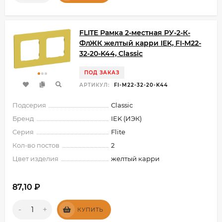
FLITE Рамка 2-местная РУ-2-К-
ФлЖК желтый карри IEK, FI-M22-
32-20-K44, Classic
ПОД ЗАКАЗ
АРТИКУЛ:
FI-M22-32-20-K44
Подсерия
Classic
Бренд
IEK (ИЭК)
Серия
Flite
Кол-во постов
2
Цвет изделия
желтый карри
87,10
₽
-
+
КУПИТЬ