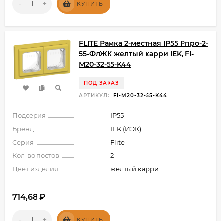
-
+
КУПИТЬ
FLITE Рамка 2-местная IP55 Рпро-2-
55-ФлЖК желтый карри IEK, FI-
M20-32-55-K44
ПОД ЗАКАЗ
АРТИКУЛ:
FI-M20-32-55-K44
Подсерия
IP55
Бренд
IEK (ИЭК)
Серия
Flite
Кол-во постов
2
Цвет изделия
желтый карри
714,68
₽
-
+
КУПИТЬ