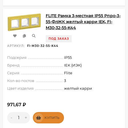
FLITE Рамка 3-местная IP55 Рпро-3-
55-ФлЖК желтый карри IEK, FI-
M30-32-55-K44
ПОД ЗАКАЗ
АРТИКУЛ:
FI-M30-32-55-K44
Подсерия
IP55
Бренд
IEK (ИЭК)
Серия
Flite
Кол-во постов
3
Цвет изделия
желтый карри
971,67
₽
-
+
КУПИТЬ