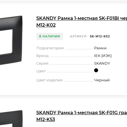
SKANDY Рамка 1-местная SK-F01Bl чер
M12-K02
В НАЛИЧИИ
АРТИКУЛ:
SK-M12-K02
Подкатегория
Рамки
Бренд
IEK (ИЭК)
Серия
SKANDY
Цвет
Цвет изделия
Черный
SKANDY Рамка 1-местная SK-F01G граф
M12-K53