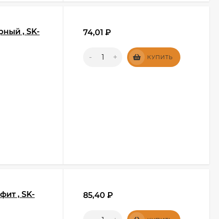
ный , SK-
74,01
₽
-
+
КУПИТЬ
ит , SK-
85,40
₽