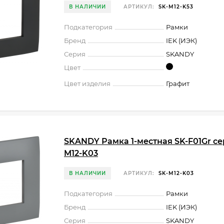
В НАЛИЧИИ
АРТИКУЛ:
SK-M12-K53
Подкатегория
Рамки
Бренд
IEK (ИЭК)
Серия
SKANDY
Цвет
Цвет изделия
Графит
SKANDY Рамка 1-местная SK-F01Gr сер
M12-K03
В НАЛИЧИИ
АРТИКУЛ:
SK-M12-K03
Подкатегория
Рамки
Бренд
IEK (ИЭК)
Серия
SKANDY