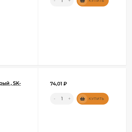
-
+
КУПИТЬ
ый , SK-
74,01
₽
-
+
КУПИТЬ