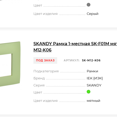
Цвет
Цвет изделия
Серый
SKANDY Рамка 1-местная SK-F01M мят
M12-K06
ПОД ЗАКАЗ
АРТИКУЛ:
SK-M12-K06
Подкатегория
Рамки
Бренд
IEK (ИЭК)
Серия
SKANDY
Цвет
Цвет изделия
мятный