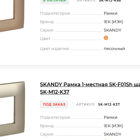
В НАЛИЧИИ
АРТИКУЛ:
SK-M12-K98
Подкатегория
Рамки
Бренд
IEK (ИЭК)
Серия
SKANDY
Цвет
Цвет изделия
песочный
SKANDY Рамка 1-местная SK-F01Sh ш
SK-M12-K37
ПОД ЗАКАЗ
АРТИКУЛ:
SK-M12-K37
Подкатегория
Рамки
Бренд
IEK (ИЭК)
Серия
SKANDY