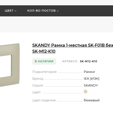
ЦВЕТ
КОЛ-ВО ПОСТОВ
SKANDY Рамка 1-местная SK-F01B бе
SK-M12-K10
В НАЛИЧИИ
АРТИКУЛ:
SK-M12-K10
Подкатегория
Рамки
Бренд
IEK (ИЭК)
Серия
SKANDY
Цвет
Цвет изделия
бежевый