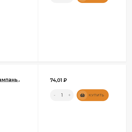
ампань ,
74,01
₽
-
+
КУПИТЬ