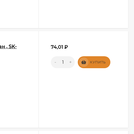
н , SK-
74,01
₽
-
+
КУПИТЬ