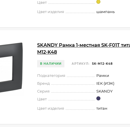
Цвет
Цвет изделия
шампань
SKANDY Рамка 1-местная SK-F01T тита
M12-K48
В НАЛИЧИИ
АРТИКУЛ:
SK-M12-K48
Подкатегория
Рамки
Бренд
IEK (ИЭК)
Серия
SKANDY
Цвет
Цвет изделия
титан