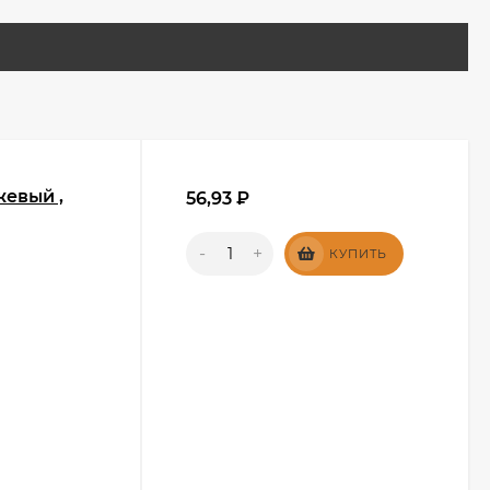
жевый ,
56,93
₽
-
+
КУПИТЬ