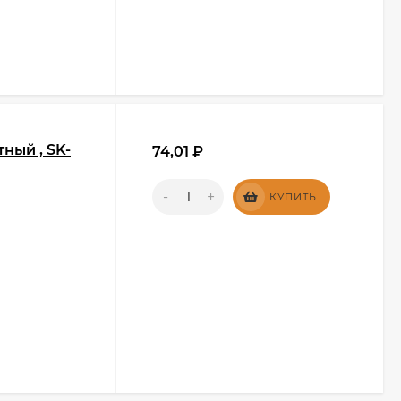
ный , SK-
74,01
₽
-
+
КУПИТЬ