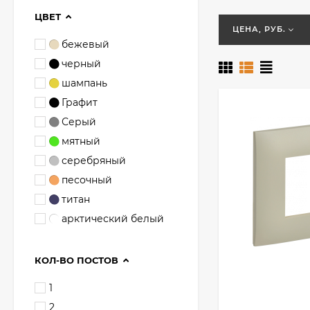
ЦВЕТ
ЦЕНА, РУБ.
бежевый
черный
шампань
Графит
Серый
мятный
серебряный
песочный
титан
арктический белый
КОЛ-ВО ПОСТОВ
1
2