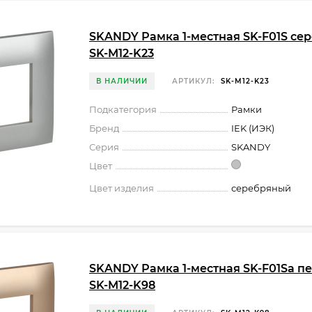
SKANDY Рамка 1-местная SK-F01S сер
SK-M12-K23
В НАЛИЧИИ
АРТИКУЛ:
SK-M12-K23
Подкатегория
Рамки
Бренд
IEK (ИЭК)
Серия
SKANDY
Цвет
Цвет изделия
серебряный
SKANDY Рамка 1-местная SK-F01Sa пе
SK-M12-K98