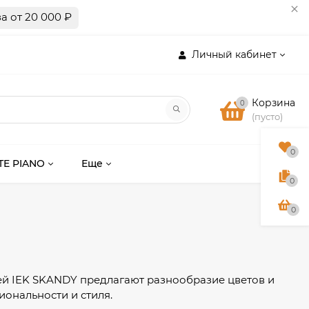
а от 20 000 ₽
Личный кабинет
Корзина
0
(пусто)
0
TE PIANO
Еще
0
0
ей IEK SKANDY предлагают разнообразие цветов и
иональности и стиля.