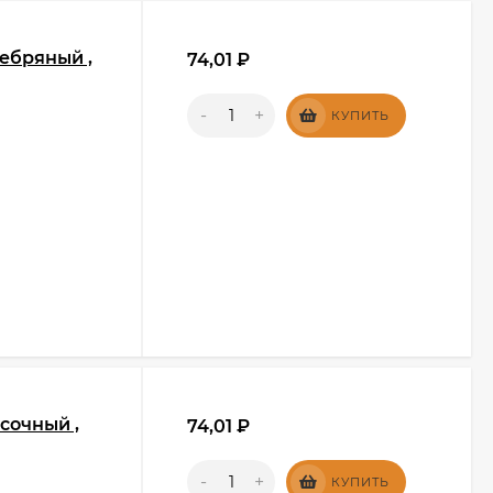
ебряный ,
74,01
₽
-
+
КУПИТЬ
сочный ,
74,01
₽
-
+
КУПИТЬ