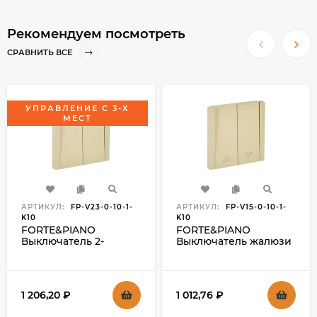
Рекомендуем посмотреть
СРАВНИТЬ ВСЕ
УПРАВЛЕНИЕ С 3-Х
МЕСТ
АРТИКУЛ:
FP-V23-0-10-1-
АРТИКУЛ:
FP-V15-0-10-1-
K10
K10
FORTE&PIANO
FORTE&PIANO
Выключатель 2-
Выключатель жалюзи
клавишный
10А FP411 ваниль , FP-
перекрестный 10А
V15-0-10-1-K10
FP409 ваниль , FP-
V23-0-10-1-K10
1 206,20
₽
1 012,76
₽