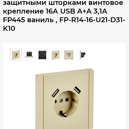
защитными шторками винтовое
крепление 16А USB A+A 3,1А
FP445 ваниль , FP-R14-16-U21-D31-
K10