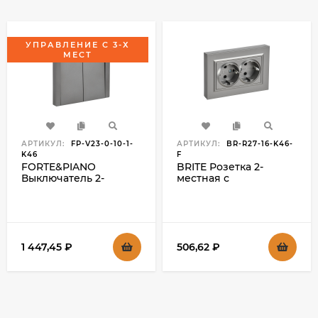
УПРАВЛЕНИЕ С 3-Х
МЕСТ
АРТИКУЛ:
FP-V23-0-10-1-
АРТИКУЛ:
BR-R27-16-K46-
K46
F
FORTE&PIANO
BRITE Розетка 2-
Выключатель 2-
местная с
клавишный
заземлением без
перекрестный 10А
защитных шторок
FP509 сталь , FP-V23-0-
плоская 16А в сборе
10-1-K46
РСПл12-3-БрС сталь
IEK, BR-R27-16-K46-F
1 447,45
₽
506,62
₽