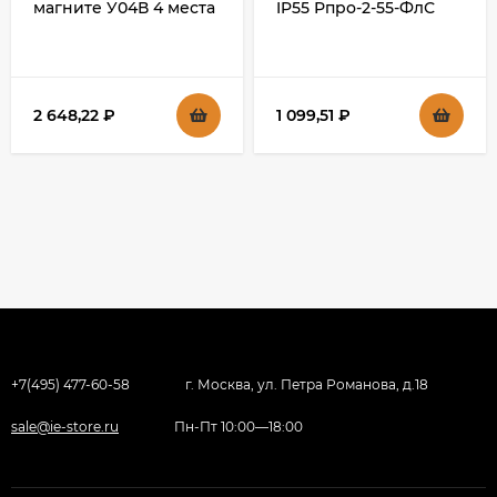
магните У04В 4 места
IP55 Рпро-2-55-ФлС
с защитными
серый IEK, FI-M20-32-
крышками IP44 с
55-K03
заземлением 2P+PE 5
метров КГ 3х1,5мм2
16А/250В IEK
2 648,22
₽
1 099,51
₽
+7(495) 477-60-58
г. Москва, ул. Петра Романова, д.18
sale@ie-store.ru
Пн-Пт 10:00—18:00