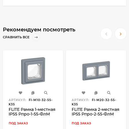
Рекомендуем посмотреть
СРАВНИТЬ ВСЕ
АРТИКУЛ:
FI-M10-32-55-
АРТИКУЛ:
FI-M20-32-55-
K35
K35
FLITE Рамка 1-местная
FLITE Рамка 2-местная
IP55 Рпро-1-55-ФлМ
IP55 Рпро-2-55-ФлМ
маренго IEK, FI-M10-32-
маренго IEK, FI-M20-
55-K35
32-55-K35
ПОД ЗАКАЗ
ПОД ЗАКАЗ