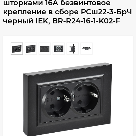
шторками 16А безвинтовое
крепление в сборе РСш22-3-БрЧ
черный IEK, BR-R24-16-1-K02-F