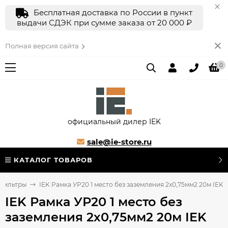
Бесплатная доставка по России в пункт
выдачи СДЭК при сумме заказа от 20 000 ₽
Полная версия сайта
0
официальный дилер IEK
sale@ie-store.ru
КАТАЛОГ ТОВАРОВ
 фильтры
IEK Рамка УР20 1 место без заземления 2х0,75мм2 20м IEK
IEK Рамка УР20 1 место без
заземления 2х0,75мм2 20м IEK