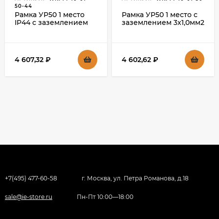
50-44
Рамка УР50 1 место
Рамка УР50 1 место с
IP44 с заземлением
заземлением 3х1,0мм2
3х1,0мм2 50м IEK
50м IEK
4 607,32
₽
4 602,62
₽
+7(495) 477-60-58
г. Москва, ул. Петра Романова, д.18
sale@ie-store.ru
Пн-Пт 10:00—18:00