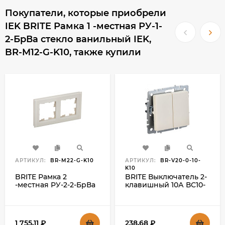
Покупатели, которые приобрели
IEK BRITE Рамка 1 -местная РУ-1-
2-БрВа стекло ванильный IEK,
BR-M12-G-K10, также купили
АРТИКУЛ:
BR-M22-G-K10
АРТИКУЛ:
BR-V20-0-10-
K10
BRITE Рамка 2
BRITE Выключатель 2-
-местная РУ-2-2-БрВа
клавишный 10А ВС10-
стекло ванильный IEK,
2-0-БрКр бежевый
BR-M22-G-K10
IEK, BR-V20-0-10-K10
1 755,11
₽
238,68
₽