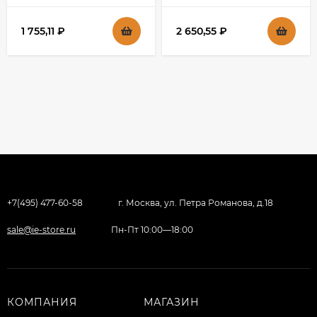
BR-M22-G-K10
BR-M32-G-K10
1 755,11
₽
2 650,55
₽
+7(495) 477-60-58
г. Москва, ул. Петра Романова, д.18
sale@ie-store.ru
Пн-Пт 10:00—18:00
КОМПАНИЯ
МАГАЗИН