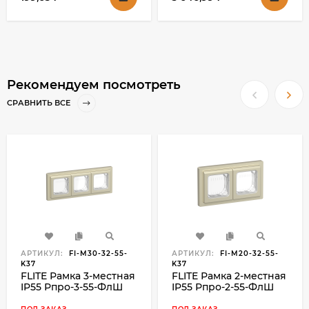
шампань IEK, BR-R14-
16-U21-D21-K37
Рекомендуем посмотреть
СРАВНИТЬ ВСЕ
АРТИКУЛ:
FI-M30-32-55-
АРТИКУЛ:
FI-M20-32-55-
K37
K37
FLITE Рамка 3-местная
FLITE Рамка 2-местная
IP55 Рпро-3-55-ФлШ
IP55 Рпро-2-55-ФлШ
шампань IEK, FI-M30-
шампань IEK, FI-M20-