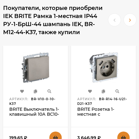
Покупатели, которые приобрели
IEK BRITE Рамка 1-местная IP44
РУ-1-БрШ-44 шампань IEK, BR-
M12-44-K37, также купили
АРТИКУЛ:
BR-V10-0-10-
АРТИКУЛ:
BR-R14-16-U21-
K37
D21-K37
BRITE Выключатель 1-
BRITE Розетка 1-
клавишный 10А ВС10-
местная с
1-0-БрШ шампань IEK,
заземлением с
BR-V10-0-10-K37
защитными шторками
16А с USB A+A 5В 2,1А
РЮш10-1-БрШ
199,65
₽
3 646,99
₽