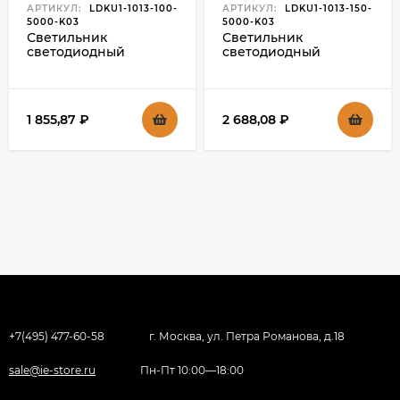
АРТИКУЛ:
LDKU1-1013-100-
АРТИКУЛ:
LDKU1-1013-150-
5000-K03
5000-K03
Светильник
Светильник
светодиодный
светодиодный
консольный ДКУ 1013-
консольный ДКУ 1013-
100Д 5000К IP65 IEK,
150Д 5000К IP65 IEK,
LDKU1-1013-100-5000-
LDKU1-1013-150-5000-
K03
K03
1 855,87
₽
2 688,08
₽
+7(495) 477-60-58
г. Москва, ул. Петра Романова, д.18
sale@ie-store.ru
Пн-Пт 10:00—18:00