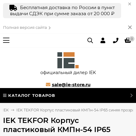
Бесплатная доставка по России в пункт
выдачи СДЭК при сумме заказа от 20 000 ₽
Полная версия сайта
0
официальный дилер IEK
sale@ie-store.ru
КАТАЛОГ ТОВАРОВ
е IEK
IEK TEKFOR Корпус пластиковый КМПн-54 IP65 синяя прозрач
IEK TEKFOR Корпус
пластиковый КМПн-54 IP65