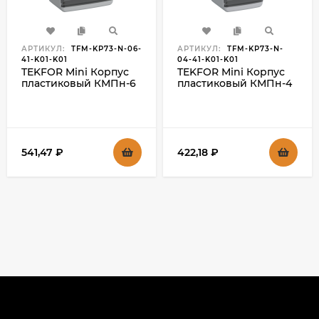
АРТИКУЛ:
TFM-KP73-N-06-
АРТИКУЛ:
TFM-KP73-N-
41-K01-K01
04-41-K01-K01
TEKFOR Mini Корпус
TEKFOR Mini Корпус
пластиковый КМПн-6
пластиковый КМПн-4
IP41 белый IEK, TFM-
IP41 белый IEK, TFM-
KP73-N-06-41-K01-K01
KP73-N-04-41-K01-K01
541,47
₽
422,18
₽