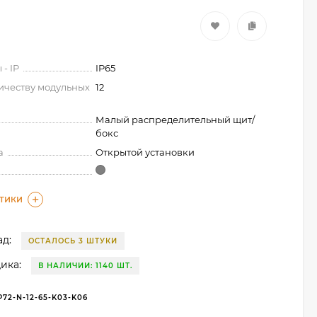
- IP
IP65
ичеству модульных
12
Малый распределительный щит/
бокс
а
Открытой установки
СТИКИ
д:
ОСТАЛОСЬ 3 ШТУКИ
ика:
В НАЛИЧИИ: 1140 ШТ.
P72-N-12-65-K03-K06