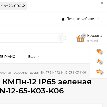
а от 20 000 ₽
Личный кабинет
Корзина
0
(пусто)
0
TE PIANO
Еще
0
еленая прозрачная дверь IEK, TF5-KP72-N-12-65-K03-K06
0
 КМПн-12 IP65 зеленая
N-12-65-K03-K06