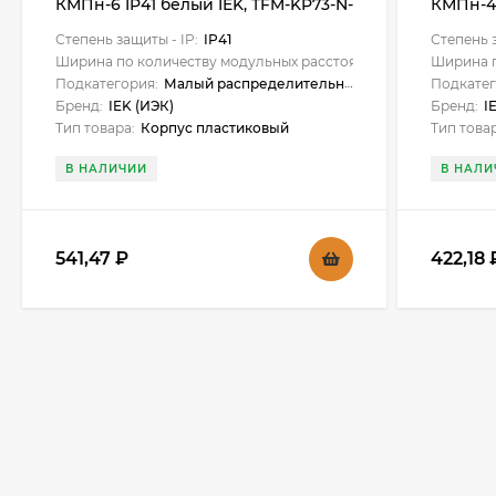
КМПн-6 IP41 белый IEK, TFM-KP73-N-
КМПн-4 
06-41-K01-K01
04-41-K0
Степень защиты - IP:
IP41
Степень з
Ширина по количеству модульных расстояний:
6
Ширина п
Подкатегория:
Малый распределительный щит/бокс
Подкатег
Бренд:
IEK (ИЭК)
Бренд:
I
Тип товара:
Корпус пластиковый
Тип това
В НАЛИЧИИ
В НАЛИ
541,47
₽
422,18