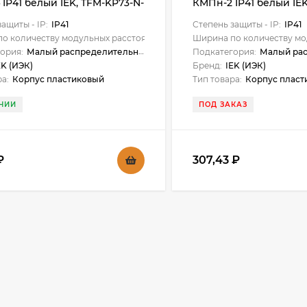
IP41 белый IEK, TFM-KP73-N-
КМПн-2 IP41 белый IEK
1-K01
02-41-K01-K01
ащиты - IP:
IP41
Степень защиты - IP:
IP41
о количеству модульных расстояний:
4
Ширина по количеству мо
ория:
Малый распределительный щит/бокс
Подкатегория:
Малый распред
EK (ИЭК)
Бренд:
IEK (ИЭК)
ра:
Корпус пластиковый
Тип товара:
Корпус пласт
ЧИИ
ПОД ЗАКАЗ
₽
307,43
₽