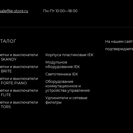
sale@ie-store.ru
Пн-Пт 10:00—18:00
АТАЛОГ
На нашем сайт
подтверждаете
зетки и выключатели
Корпуса пластиковые IEK
K SKANDY
Модульное
зетки и выключатели
оборудование IEK
 BRITE
Светотехника IEK
зетки и выключатели
Оборудование
K FORTE PIANO
коммутационное и
зетки и выключатели
устройства управления
 FLITE
Удлинители и сетевые
зетки и выключатели
фильтры
K TORS