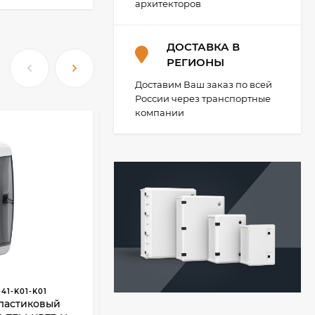
архитекторов
ДОСТАВКА В
РЕГИОНЫ
Доставим Ваш заказ по всей
России через транспортные
компании
41-K01-K01
АРТИКУЛ:
TF5-KP12-V-54-41-K01-K03
FORTE&PIANO
пластиковый
TEKFOR Корпус пластиковый ЩРВ-
Подсветка LED