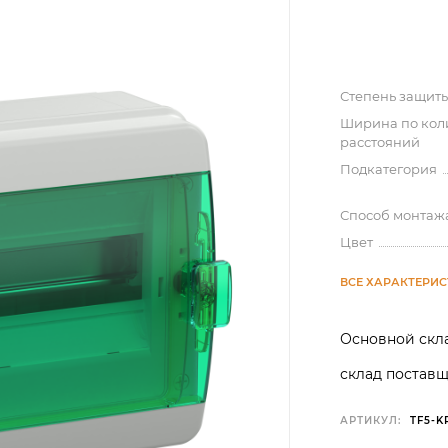
Степень защиты 
Ширина по кол
расстояний
Подкатегория
Способ монтаж
Цвет
ВСЕ ХАРАКТЕРИ
Основной скла
склад поставщ
АРТИКУЛ:
TF5-K